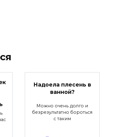
ся
ек
Надоела плесень в
ванной?
ь
Можно очень долго и
безрезультатно бороться
ь
с таким
нас