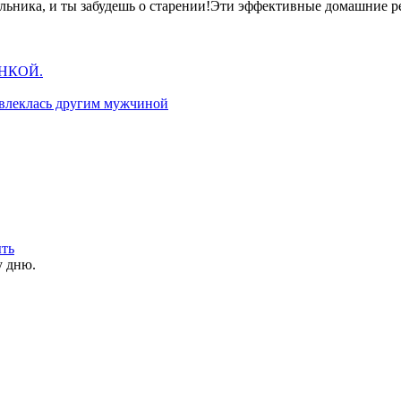
Эти эффективные домашние рец
НКОЙ.
увлеклась другим мужчиной
ыть
у дню.