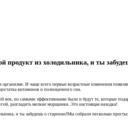
ой продукт из холодильника, и ты забуде
организме. И чаще всего первые возрастные изменения появляют
едостатка витаминов и полноценного сна.
ей век, но самыми эффективными были и будут те, которые подар
ругой, разгладить мелкие морщинки. Это настоящая находка!
Мы собрали несколько простых