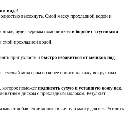
ом виде!
 полностью высохнуть. Смой маску прохладной водой и
лен ниже, будет верным помощником
в борьбе с «гусиными
ем смой прохладной водой.
снять припухлость и
быстро избавиться от мешков под
ты смешай миксером и скорее наноси на кожу вокруг глаз.
о, которое поможет
подпитать сухую и уставшую кожу век.
ой ватным диском с прохладным молоком. Результат —
зывает добавление молока в яичную маску для век. Усилить