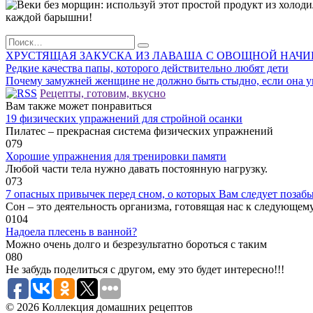
каждой барышни!
Search
for:
ХРУСТЯЩАЯ ЗАКУСКА ИЗ ЛАВАША С ОВОЩНОЙ НАЧИ
Редкие качества папы, которого действительно любят дети
Почему замужней женщине не должно быть стыдно, если она 
Рецепты, готовим, вкусно
Вам также может понравиться
19 физических упражнений для стройной осанки
Пилатес – прекрасная система физических упражнений
0
79
Хорошие упражнения для тренировки памяти
Любой части тела нужно давать постоянную нагрузку.
0
73
7 опасных привычек перед сном, о которых Вам следует позаб
Сон – это деятельность организма, готовящая нас к следующем
0
104
Надоела плесень в ванной?
Можно очень долго и безрезультатно бороться с таким
0
80
Не забудь поделиться с другом, ему это будет интересно!!!
© 2026 Коллекция домашних рецептов