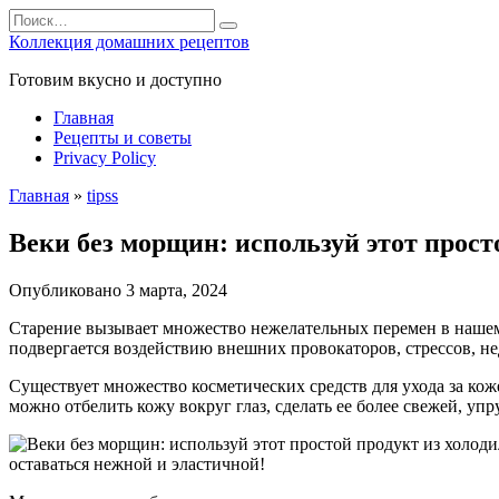
Перейти
Search
к
for:
Коллекция домашних рецептов
содержанию
Готовим вкусно и доступно
Главная
Рецепты и советы
Privacy Policy
Главная
»
tipss
Веки без морщин: используй этот прост
Опубликовано
3 марта, 2024
Старение вызывает множество нежелательных перемен в нашем 
подвергается воздействию внешних провокаторов, стрессов, н
Существует множество косметических средств для ухода за кож
можно отбелить кожу вокруг глаз, сделать ее более свежей, уп
оставаться нежной и эластичной!