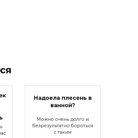
ся
ек
Надоела плесень в
ванной?
ь
Можно очень долго и
безрезультатно бороться
ь
с таким
нас