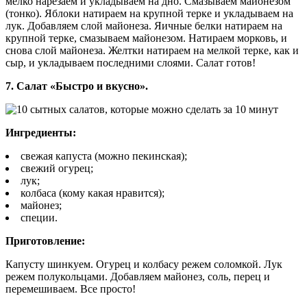
мелко нарезаем и укладываем на дно. Смазываем майонезом
(тонко). Яблоки натираем на крупной терке и укладываем на
лук. Добавляем слой майонеза. Яичные белки натираем на
крупной терке, смазываем майонезом. Натираем морковь, и
снова слой майонеза. Желтки натираем на мелкой терке, как и
сыр, и укладываем последними слоями. Салат готов!
7. Салат «Быстро и вкусно».
Ингредиенты:
свежая капуста (можно пекинская);
свежий огурец;
лук;
колбаса (кому какая нравится);
майонез;
специи.
Приготовление:
Капусту шинкуем. Огурец и колбасу режем соломкой. Лук
режем полукольцами. Добавляем майонез, соль, перец и
перемешиваем. Все просто!