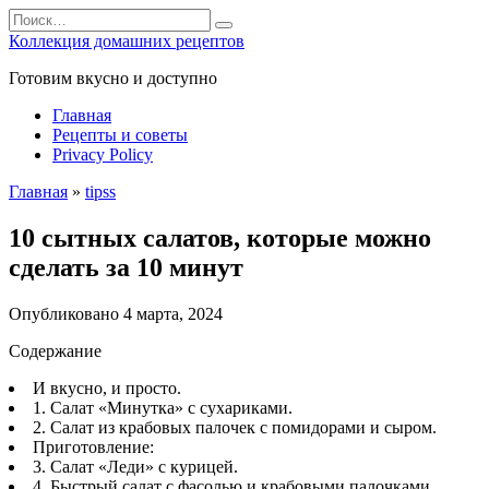
Перейти
Search
к
for:
Коллекция домашних рецептов
содержанию
Готовим вкусно и доступно
Главная
Рецепты и советы
Privacy Policy
Главная
»
tipss
10 сытных салатов, которые можно
сделать за 10 минут
Опубликовано
4 марта, 2024
Содержание
И вкусно, и просто.
1. Салат «Минутка» с сухариками.
2. Салат из крабовых палочек с помидорами и сыром.
Приготовление:
3. Салат «Леди» с курицей.
4. Быстрый салат с фасолью и крабовыми палочками.