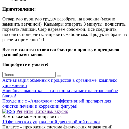
Приготовление:
Отварную куриную грудку разобрать на волокна (можно
заменить ветчиной). Кальмары отварить 3 минуты, почистить,
порезать лапшой. Сыр нарезаем соломкой. Все соединить,
посолить-поперчить, заправить майонезом. Продукты брать из
расчета примерно 1:1
Все эти салаты готовятся быстро и просто, и прекрасно
разнообразят меню.
Попробуйте и узнаете!
Search
for:
Активизация обменных процессов в организме: комплекс
упражнений
Новейшая шарлотка — хит сезона . затмит на столе любое
блюдо!
Похудение с «Аллохолом»: эффективный препарат для
очистки печени и коррекции фигуры!
Рецепты, готовим, вкусно
Вам также может понравиться
19 физических упражнений для стройной осанки
Пилатес – прекрасная система физических упражнений