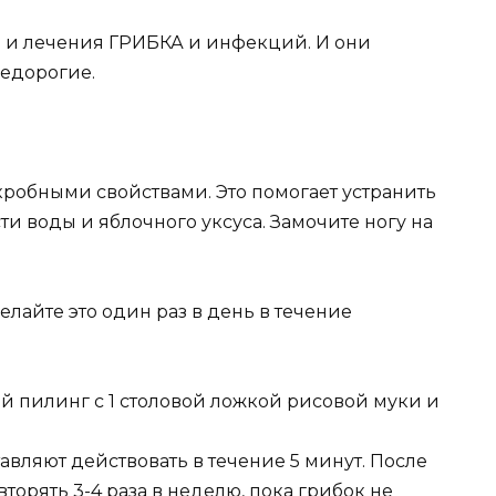
 и лечения ГРИБКА и инфекций. И они
недорогие.
робными свойствами. Это помогает устранить
ти воды и яблочного уксуса. Замочите ногу на
елайте это один раз в день в течение
й пилинг с 1 столовой ложкой рисовой муки и
авляют действовать в течение 5 минут. После
торять 3-4 раза в неделю, пока грибок не