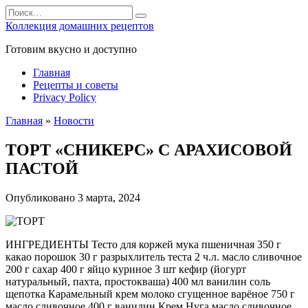
Перейти
Search
к
for:
Коллекция домашних рецептов
содержанию
Готовим вкусно и доступно
Главная
Рецепты и советы
Privacy Policy
Главная
»
Новости
ТОРТ «СНИКЕРС» С АРАХИСОВОЙ
ПАСТОЙ
Опубликовано
3 марта, 2024
ИНГРЕДИЕНТЫ Тесто для коржей мука пшеничная 350 г
какао порошок 30 г разрыхлитель теста 2 ч.л. масло сливочное
200 г сахар 400 г яйцо куриное 3 шт кефир (йогурт
натуральный, пахта, простокваша) 400 мл ванилин соль
щепотка Карамельный крем молоко сгущенное варёное 750 г
масло сливочное 400 г ванилин Крем Нуга масло сливочное