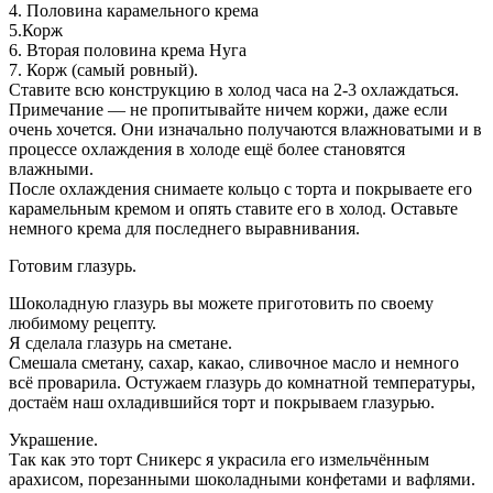
4. Половина карамельного крема
5.Корж
6. Вторая половина крема Нуга
7. Корж (самый ровный).
Ставите всю конструкцию в холод часа на 2-3 охлаждаться.
Примечание — не пропитывайте ничем коржи, даже если
очень хочется. Они изначально получаются влажноватыми и в
процессе охлаждения в холоде ещё более становятся
влажными.
После охлаждения снимаете кольцо с торта и покрываете его
карамельным кремом и опять ставите его в холод. Оставьте
немного крема для последнего выравнивания.
Готовим глазурь.
Шоколадную глазурь вы можете приготовить по своему
любимому рецепту.
Я сделала глазурь на сметане.
Смешала сметану, сахар, какао, сливочное масло и немного
всё проварила. Остужаем глазурь до комнатной температуры,
достаём наш охладившийся торт и покрываем глазурью.
Украшение.
Так как это торт Сникерс я украсила его измельчённым
арахисом, порезанными шоколадными конфетами и вафлями.