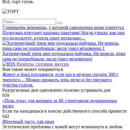
Всё, торт готов.
Search
for:
7 привычек женщины, у которой самооценка ниже плинтуса
Подружка покупает крахмал пакетами! Когда узнала, как она
его использует, купила сразу несколько…
Хитромудрый трюк мне подсказала бабушка. Не верила, пока
сама не попробовала: засор ушел мгновенно!
Рецепты, готовим, вкусно
Вам также может понравиться
Живот и бока поплавятся, если раз в неделю съедать 300 г
твердого… Можно прожить день легко и без тянущего
чувства голода.
Разгрузочные дни однозначно полезно устраивать для
0
59
«Поза лука» для женщин за 40: стимуляция эндокринных
желез
Если ты находишься в поиске действенного способа привести
0
42
Яблочный уксус для лица
Эстетические проблемы с кожей могут возникнуть в любом