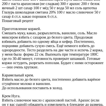
200 г паста арахисовая (не сладкая) 300 г арахис 200 г белок
яичный 2 шт сахар 100 г мёд 50 г вода 50 мл соль щепотка
Глазурь шоколадная сметана 20% 100 г масло сливочное 50 г
сахар 4 ст.л. какао порошок 6 ст.л.
Пошаговый рецепт
Приготовление коржей.
Смешать муку, какао, разрыхлитель, ванилин, соль. Масло
миксером взбить с сахаром до белого цвета. Продолжая
взбивать добавить по одному яйца и кефир. Постепенно,
порциями добавить сухую смесь. Ещё немного взбить до
однородности. Тесто разделить на две части и испечь 2 коржа,
у меня была форма 22 см. Выпекать при температуре 180С
где-то 30-40 минут, готовность проверьте шпажкой. Готовые
коржи остудить, разрезать пополам. Будьте с ними осторожнее
— они очень хрупкие.
Карамельный крем.
Взбить масло до белого цвета, постепенно добавить варёное
сгущённое молоко и ванилин.
До использования поставить в холод.
Крем Нуга.
Взбить сливочное масло с арахисовой пастой. Арахис (если
он у вас сырой) обжарить и измельчить в блендере до размера,