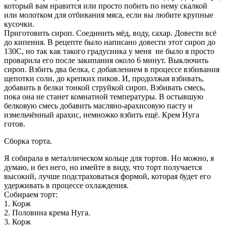
который вам нравится или просто побить по нему скалкой
или молотком для отбивания мяса, если вы любите крупные
кусочки.
Приготовить сироп. Соединить мёд, воду, сахар. Довести всё
до кипения. В рецепте было написано довести этот сироп до
130С, но так как такого градусника у меня не было я просто
проварила его после закипания около 6 минут. Выключить
сироп. Взбить два белка, с добавлением в процессе взбивания
щепотки соли, до крепких пиков. И, продолжая взбивать,
добавить в белки тонкой струйкой сироп. Взбивать смесь,
пока она не станет комнатной температуры. В остывшую
белковую смесь добавить масляно-арахисовую пасту и
измельчённый арахис, немножко взбить ещё. Крем Нуга
готов.
Сборка торта.
Я собирала в металлическом кольце для тортов. Но можно, я
думаю, и без него, но имейте в виду, что торт получается
высокий, лучше подстраховаться формой, которая будет его
удерживать в процессе охлаждения.
Собираем торт:
1. Корж
2. Половина крема Нуга.
3. Корж