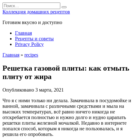
Перейти
Search
к
for:
Коллекция домашних рецептов
содержанию
Готовим вкусно и доступно
Главная
Рецепты и советы
Privacy Policy
Главная
»
recipes
Решетка газовой плиты: как отмыть
плиту от жира
Опубликовано
3 марта, 2021
Что я с ними только ни делала. Замачивала в посудомойке и
ванной, замачивала с различными средствами и мыла на
высоких температурах, всё равно ничего никогда не
отскребается полностью и нужно долго и нудно царапать
решетки плиты железной мочалкой. Недавно в интернете
попался способ, которым я никогда не пользовалась, и я
решила его опробовать.