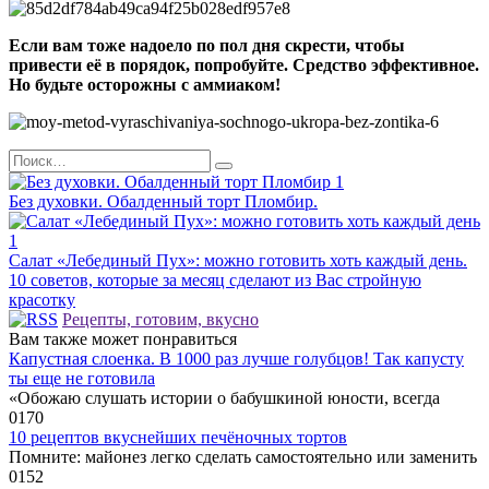
Если вам тоже надоело по пол дня скрести, чтобы
привести её в порядок, попробуйте. Средство эффективное.
Но будьте осторожны с аммиаком!
Search
for:
Без духовки. Обалденный торт Пломбир.
Салат «Лебединый Пух»: можно готовить хоть каждый день.
10 советов, которые за месяц сделают из Вас стройную
красотку
Рецепты, готовим, вкусно
Вам также может понравиться
Капустная слоенка. В 1000 раз лучше голубцов! Так капусту
ты еще не готовила
«Обожаю слушать истории о бабушкиной юности, всегда
0
170
10 рецептов вкуснейших печёночных тортов
Помните: майонез легко сделать самостоятельно или заменить
0
152