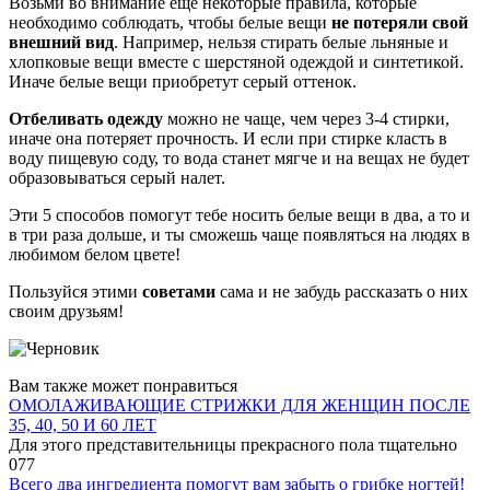
Возьми во внимание еще некоторые правила, которые
необходимо соблюдать, чтобы белые вещи
не потеряли свой
внешний вид
. Например, нельзя стирать белые льняные и
хлопковые вещи вместе с шерстяной одеждой и синтетикой.
Иначе белые вещи приобретут серый оттенок.
Отбеливать одежду
можно не чаще, чем через 3-4 стирки,
иначе она потеряет прочность. И если при стирке класть в
воду пищевую соду, то вода станет мягче и на вещах не будет
образовываться серый налет.
Эти 5 способов помогут тебе носить белые вещи в два, а то и
в три раза дольше, и ты сможешь чаще появляться на людях в
любимом белом цвете!
Пользуйся этими
советами
сама и не забудь рассказать о них
своим друзьям!
Вам также может понравиться
ОМОЛАЖИВАЮЩИЕ СТРИЖКИ ДЛЯ ЖЕНЩИН ПОСЛЕ
35, 40, 50 И 60 ЛЕТ
Для этого представительницы прекрасного пола тщательно
0
77
Всего два ингредиента помогут вам забыть о грибке ногтей!