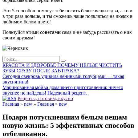
образовываться серый налет.
Эти 5 способов помогут тебе носить белые вещи в два, а то и
в три раза дольше, и ты сможешь чаще появляться на людях в
любимом белом цвете!
Пользуйся этими
советами
сама и не забудь рассказать о них
своим друзьям!
Search
for:
КРАСОТА И ЗДОРОВЬЕ ПОЧЕМУ НЕЛЬЗЯ ЧИСТИТЬ
ЗУБЫ СРАЗУ ПОСЛЕ ЗАВТРАКА?
Сегодня свекровь удивила ленивыми голубцами — такая
вкуснятина!
Маринованная мойва домашнего приготовления: ничего
вкуснее не найдешь! Надежный рецепт.
Рецепты, готовим, вкусно
Главная
»
new
»
Главная
»
new
Подари потускневшим белым вещам
новую жизнь: 5 эффективных способов
отбеливания.