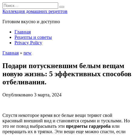
Перейти
Search
к
for:
Коллекция домашних рецептов
содержанию
Готовим вкусно и доступно
Главная
Рецепты и советы
Privacy Policy
Главная
»
new
Подари потускневшим белым вещам
новую жизнь: 5 эффективных способов
отбеливания.
Опубликовано
3 марта, 2024
Спустя некоторое время все белые вещи теряют свой
красивый внешний вид и становятся серыми и тусклыми. Но
это не повод выбрасывать эти
предметы гардероба
или
превращать их в тряпки. Эти вещи еще можно спасти, если