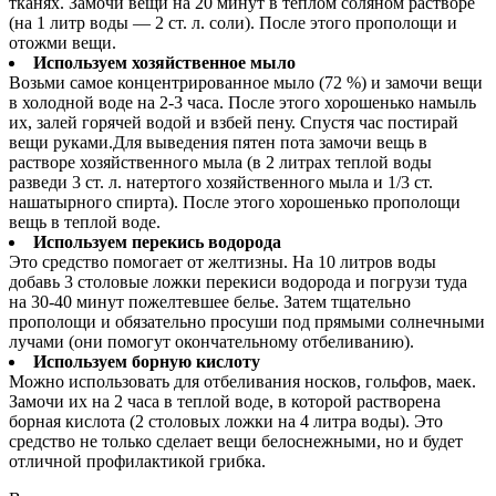
тканях. Замочи вещи на 20 минут в теплом соляном растворе
(на 1 литр воды — 2 ст. л. соли). После этого прополощи и
отожми вещи.
Используем хозяйственное мыло
Возьми самое концентрированное мыло (72 %) и замочи вещи
в холодной воде на 2-3 часа. После этого хорошенько намыль
их, залей горячей водой и взбей пену. Спустя час постирай
вещи руками.Для выведения пятен пота замочи вещь в
растворе хозяйственного мыла (в 2 литрах теплой воды
разведи 3 ст. л. натертого хозяйственного мыла и 1/3 ст.
нашатырного спирта). После этого хорошенько прополощи
вещь в теплой воде.
Используем перекись водорода
Это средство помогает от желтизны. На 10 литров воды
добавь 3 столовые ложки перекиси водорода и погрузи туда
на 30-40 минут пожелтевшее белье. Затем тщательно
прополощи и обязательно просуши под прямыми солнечными
лучами (они помогут окончательному отбеливанию).
Используем борную кислоту
Можно использовать для отбеливания носков, гольфов, маек.
Замочи их на 2 часа в теплой воде, в которой растворена
борная кислота (2 столовых ложки на 4 литра воды). Это
средство не только сделает вещи белоснежными, но и будет
отличной профилактикой грибка.