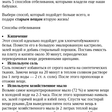
знать 5 способов отбеливания, которыми владели еще наши
бабушки.
Выбери способ, который подойдет больше всего, и
подари
старым вещам
вторую жизнь!
Способы отбеливания
Кипячение
Этот способ идеально подойдет для хлопчатобумажного
белья. Помести его в большую эмалированную кастрюлю,
залей водой и добавь стиральный порошок. Поставь емкость
на плиту и кипяти около 30 минут, периодически
переворачивая вещи деревянными щипцами.
Используем соль
Соль поможет избавиться от серого налета на синтетических
тканях. Замочи вещи на 20 минут в теплом соляном растворе
(на 1 литр воды — 2 ст. л. соли). После этого прополощи и
отожми вещи.
Используем хозяйственное мыло
Возьми самое концентрированное мыло (72 %) и замочи вещи
в холодной воде на 2-3 часа. После этого хорошенько намыль
их, залей горячей водой и взбей пену. Спустя час постирай
вещи руками.Для выведения пятен пота замочи вещь в
растворе хозяйственного мыла (в 2 литрах теплой воды