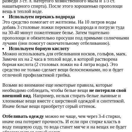
разведи 3 ст. л. натертого хозяйственного мыла и 1/3 ст.
нашатырного спирта). После этого хорошенько прополощи
вещь в теплой воде.
Используем перекись водорода
Это средство помогает от желтизны. На 10 литров воды
добавь 3 столовые ложки перекиси водорода и погрузи туда
на 30-40 минут пожелтевшее белье. Затем тщательно
прополощи и обязательно просуши под прямыми солнечными
лучами (они помогут окончательному отбеливанию).
Используем борную кислоту
Можно использовать для отбеливания носков, гольфов, маек.
Замочи их на 2 часа в теплой воде, в которой растворена
борная кислота (2 столовых ложки на 4 литра воды). Это
средство не только сделает вещи белоснежными, но и будет
отличной профилактикой грибка.
Возьми во внимание еще некоторые правила, которые
необходимо соблюдать, чтобы белые вещи
не потеряли свой
внешний вид
. Например, нельзя стирать белые льняные и
хлопковые вещи вместе с шерстяной одеждой и синтетикой.
Иначе белые вещи приобретут серый оттенок.
Отбеливать одежду
можно не чаще, чем через 3-4 стирки,
иначе она потеряет прочность. И если при стирке класть в
воду пищевую соду, то вода станет мягче и на вещах не будет