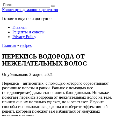
Перейти
Search
к
for:
Коллекция домашних рецептов
содержанию
Готовим вкусно и доступно
Главная
Рецепты и советы
Privacy Policy
Главная
»
recipes
ПЕРЕКИСЬ ВОДОРОДА ОТ
НЕЖЕЛАТЕЛЬНЫХ ВОЛОС
Опубликовано
3 марта, 2021
Перекись – антисептик, с помощью которого обрабатывают
различные порезы и ранки. Раньше с помощью нее
(«гидроперита») дамы становились блондинками. Но также
помогает перекись водорода от нежелательных волос на теле,
причем она их не только удаляет, но и осветляет. Изучите
способы использования средства и выберите эффективный
рецепт, который поможет вам избавиться от ненужных
волосков навсегда.