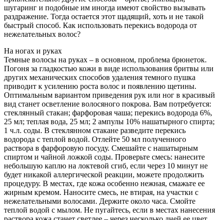
шугаринг и подобные им иногда имеют свойство вызывать
раздражение. Тогда остается этот щадящий, хоть и не такой
быстрый способ. Как использовать перекись водорода от
нежелательных волос?
На ногах и руках
Темные волосы на руках – в основном, проблема брюнеток.
Погоня за гладкостью кожи в виде использования бритвы или
других механических способов удаления темного пушка
приводит к усилению роста волос и появлению щетины.
Оптимальным вариантом приведения рук или ног в красивый
вид станет осветление волосяного покрова. Вам потребуется:
стеклянный стакан; фарфоровая чаша; перекись водорода 6%,
25 мл; теплая вода, 25 мл; 2 ампулы 10% нашатырного спирта;
1 ч.л. соды. В стеклянном стакане разведите перекись
водорода с теплой водой. Отлейте 50 мл полученного
раствора в фарфоровую посуду. Смешайте с нашатырным
спиртом и чайной ложкой соды. Проверьте смесь: нанесите
небольшую каплю на локтевой сгиб, если через 10 минут не
будет никакой аллергической реакции, можете продолжить
процедуру. В местах, где кожа особенно нежная, смажьте ее
жирным кремом. Наносите смесь, не втирая, на участки с
нежелательными волосами. Держите около часа. Смойте
теплой водой с мылом. Не пугайтесь, если в местах нанесения
раствора кожа станет светлее – через несколько дней ее цвет