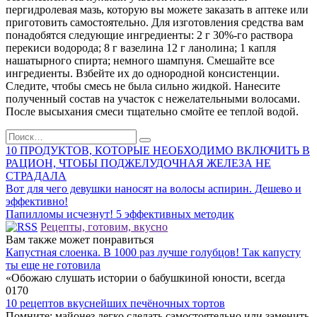
пергидролевая мазь, которую вы можете заказать в аптеке или
приготовить самостоятельно. Для изготовления средства вам
понадобятся следующие ингредиенты: 2 г 30%-го раствора
перекиси водорода; 8 г вазелина 12 г ланолина; 1 капля
нашатырного спирта; немного шампуня. Смешайте все
ингредиенты. Взбейте их до однородной консистенции.
Следите, чтобы смесь не была сильно жидкой. Нанесите
полученный состав на участок с нежелательными волосами.
После высыхания смеси тщательно смойте ее теплой водой.
Search
for:
10 ПРОДУКТОВ, КОТОРЫЕ НЕОБХОДИМО ВКЛЮЧИТЬ В
РАЦИОН, ЧТОБЫ ПОДЖЕЛУДОЧНАЯ ЖЕЛЕЗА НЕ
СТРАДАЛА
Вот для чего девушки наносят на волосы аспирин. Дешево и
эффективно!
Папилломы исчезнут! 5 эффективных методик
Рецепты, готовим, вкусно
Вам также может понравиться
Капустная слоенка. В 1000 раз лучше голубцов! Так капусту
ты еще не готовила
«Обожаю слушать истории о бабушкиной юности, всегда
0
170
10 рецептов вкуснейших печёночных тортов
Помните: майонез легко сделать самостоятельно или заменить