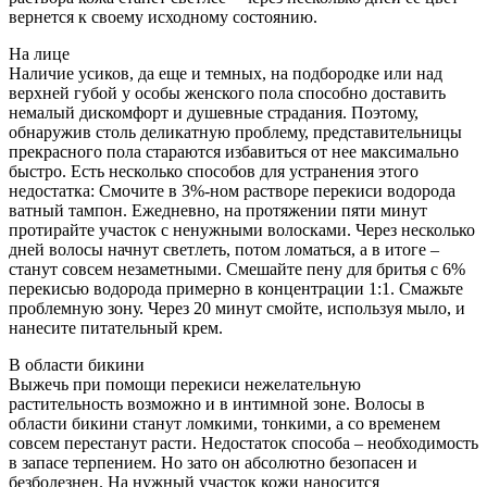
вернется к своему исходному состоянию.
На лице
Наличие усиков, да еще и темных, на подбородке или над
верхней губой у особы женского пола способно доставить
немалый дискомфорт и душевные страдания. Поэтому,
обнаружив столь деликатную проблему, представительницы
прекрасного пола стараются избавиться от нее максимально
быстро. Есть несколько способов для устранения этого
недостатка: Смочите в 3%-ном растворе перекиси водорода
ватный тампон. Ежедневно, на протяжении пяти минут
протирайте участок с ненужными волосками. Через несколько
дней волосы начнут светлеть, потом ломаться, а в итоге –
станут совсем незаметными. Смешайте пену для бритья с 6%
перекисью водорода примерно в концентрации 1:1. Смажьте
проблемную зону. Через 20 минут смойте, используя мыло, и
нанесите питательный крем.
В области бикини
Выжечь при помощи перекиси нежелательную
растительность возможно и в интимной зоне. Волосы в
области бикини станут ломкими, тонкими, а со временем
совсем перестанут расти. Недостаток способа – необходимость
в запасе терпением. Но зато он абсолютно безопасен и
безболезнен. На нужный участок кожи наносится