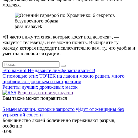
моделях.
@salmahayek
«Я часто вижу тетенек, которые косят под девочек», —
жалуется телезвезда, и ее можно понять. Выбирайте ту
одежду, которая подходит исключительно вам, ту, что удобна и
уместна в любой ситуации.
Search
for:
Это важно! Не давайте лимфе застаиваться!
С помощью этих ТОЧЕК на ладони можно решить много
проблем со здоровьем и настроением
Рецепты лучших дрожжевых масок
Рецепты, готовим, вкусно
Вам также может понравиться
5 имен мужчин, которые запросто уйдут от женщины без
угрызений совести
Большинство людей болезненно переживают разрыв,
особенно
0
396