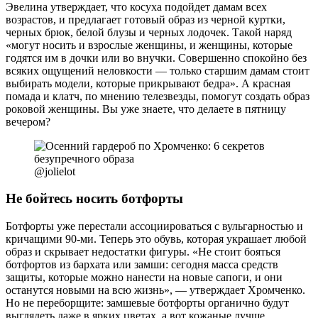
Эвелина утверждает, что косуха подойдет дамам всех
возрастов, и предлагает готовый образ из черной куртки,
черных брюк, белой блузы и черных лодочек. Такой наряд
«могут носить и взрослые женщины, и женщины, которые
годятся им в дочки или во внучки. Совершенно спокойно без
всяких ощущений неловкости — только старшим дамам стоит
выбирать модели, которые прикрывают бедра». А красная
помада и клатч, по мнению телезвезды, помогут создать образ
роковой женщины. Вы уже знаете, что делаете в пятницу
вечером?
@jolielot
Не бойтесь носить ботфорты
Ботфорты уже перестали ассоциироваться с вульгарностью и
кричащими 90-ми. Теперь это обувь, которая украшает любой
образ и скрывает недостатки фигуры. «Не стоит бояться
ботфортов из бархата или замши: сегодня масса средств
защиты, которые можно нанести на новые сапоги, и они
останутся новыми на всю жизнь», — утверждает Хромченко.
Но не переборщите: замшевые ботфорты органично будут
выглядеть даже в ярких цветах, а вот кожаные лучше