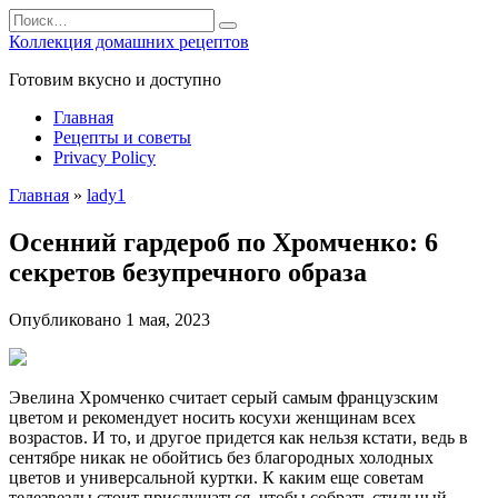
Перейти
Search
к
for:
Коллекция домашних рецептов
содержанию
Готовим вкусно и доступно
Главная
Рецепты и советы
Privacy Policy
Главная
»
lady1
Осенний гардероб по Хромченко: 6
секретов безупречного образа
Опубликовано
1 мая, 2023
Эвелина Хромченко считает серый самым французским
цветом и рекомендует носить косухи женщинам всех
возрастов. И то, и другое придется как нельзя кстати, ведь в
сентябре никак не обойтись без благородных холодных
цветов и универсальной куртки. К каким еще советам
телезвезды стоит прислушаться, чтобы собрать стильный