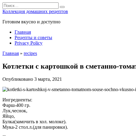
Перейти
Search
к
for:
Коллекция домашних рецептов
содержанию
Готовим вкусно и доступно
Главная
Рецепты и советы
Privacy Policy
Главная
»
recipes
Котлетки с картошкой в сметанно-томат
Опубликовано
3 марта, 2021
Ингредиенты:
Фарш-400 гр.
Лук,чеснок,
Яйцо,
Булка(замочить в хол. молоке).
Мука-2 стол.л.(для панировки).