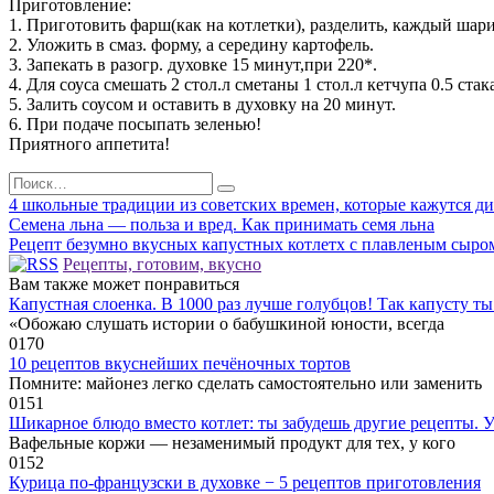
Приготовление:
1. Приготовить фарш(как на котлетки), разделить, каждый шари
2. Уложить в смаз. форму, а середину картофель.
3. Запекать в разогр. духовке 15 минут,при 220*.
4. Для соуса смешать 2 стол.л сметаны 1 стол.л кетчупа 0.5 стак
5. Залить соусом и оставить в духовку на 20 минут.
6. При подаче посыпать зеленью!
Приятного аппетита!
Search
for:
4 школьные традиции из советских времен, которые кажутся д
Семена льна — польза и вред. Как принимать семя льна
Рецепт безумно вкусных капустных котлетх с плавленым сыро
Рецепты, готовим, вкусно
Вам также может понравиться
Капустная слоенка. В 1000 раз лучше голубцов! Так капусту ты
«Обожаю слушать истории о бабушкиной юности, всегда
0
170
10 рецептов вкуснейших печёночных тортов
Помните: майонез легко сделать самостоятельно или заменить
0
151
Шикарное блюдо вместо котлет: ты забудешь другие рецепты. У
Вафельные коржи — незаменимый продукт для тех, у кого
0
152
Курица по-французски в духовке − 5 рецептов приготовления