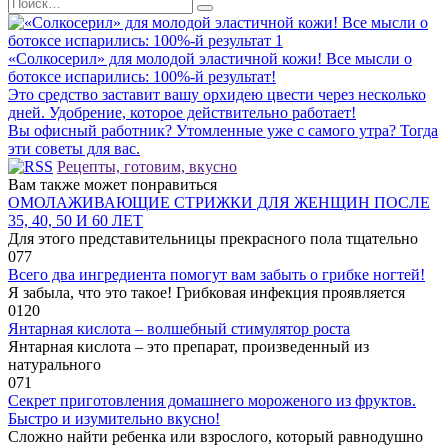
Search
for:
«Солкосерил» для молодой эластичной кожи! Все мысли о
ботоксе испарились: 100%-й результат!
Это средство заставит вашу орхидею цвести через несколько
дней. Удобрение, которое действительно работает!
Вы офисный работник? Утомленные уже с самого утра? Тогда
эти советы для вас.
Рецепты, готовим, вкусно
Вам также может понравиться
ОМОЛАЖИВАЮЩИЕ СТРИЖКИ ДЛЯ ЖЕНЩИН ПОСЛЕ
35, 40, 50 И 60 ЛЕТ
Для этого представительницы прекрасного пола тщательно
0
77
Всего два ингредиента помогут вам забыть о грибке ногтей!
Я забыла, что это такое! Грибковая инфекция проявляется
0
120
Янтарная кислота – волшебный стимулятор роста
Янтарная кислота – это препарат, произведенный из
натурального
0
71
Секрет приготовления домашнего мороженого из фруктов.
Быстро и изумительно вкусно!
Сложно найти ребенка или взрослого, который равнодушно